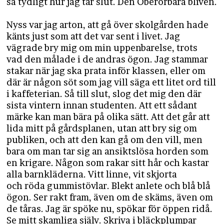
så tydligt hur jag tar slut. Den Oberörbara bliven.
Nyss var jag arton, att gå över skolgården hade
känts just som att det var sent i livet. Jag
vägrade bry mig om min uppenbarelse, trots
vad den målade i de andras ögon. Jag stammar
stakar när jag ska prata inför klassen, eller om
där är någon söt som jag vill säga ett litet ord till
i kaffeterian. Så till slut, slog det mig den där
sista vintern innan studenten. Att ett sådant
märke kan man bära på olika sätt. Att det går att
lida mitt på gårdsplanen, utan att bry sig om
publiken, och att den kan gå om den vill, men
bara om man tar sig an ansiktslösa horden som
en krigare. Någon som rakar sitt hår och kastar
alla barnkläderna. Vitt linne, vit skjorta
och röda gummistövlar. Blekt anlete och blå blå
ögon. Ser rakt fram, även om de skäms, även om
de tåras. Jag är spöke nu, spökar för öppen ridå.
Se mitt skamliga själv. Skriva i bläckplumpar