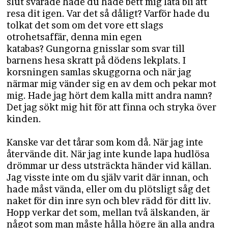
slut svarade hade du hade bett mig låta bli att
resa dit igen. Var det så dåligt? Varför hade du
tolkat det som om det vore ett slags
otrohetsaffär, denna min egen
katabas? Gungorna gnisslar som svar till
barnens hesa skratt på dödens lekplats. I
korsningen samlas skuggorna och när jag
närmar mig vänder sig en av dem och pekar mot
mig. Hade jag hört dem kalla mitt andra namn?
Det jag sökt mig hit för att finna och stryka över
kinden.
Kanske var det tårar som kom då. När jag inte
återvände dit. När jag inte kunde lapa hudlösa
drömmar ur dess utsträckta händer vid källan.
Jag visste inte om du själv varit där innan, och
hade måst vända, eller om du plötsligt såg det
naket för din inre syn och blev rädd för ditt liv.
Hopp verkar det som, mellan två älskanden, är
något som man måste hålla högre än alla andra