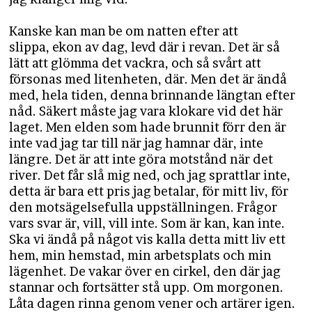
Kanske kan man be om natten efter att
slippa, ekon av dag, levd där i revan. Det är så
lätt att glömma det vackra, och så svårt att
försonas med litenheten, där. Men det är ändå
med, hela tiden, denna brinnande längtan efter
nåd. Säkert måste jag vara klokare vid det här
laget. Men elden som hade brunnit förr den är
inte vad jag tar till när jag hamnar där, inte
längre. Det är att inte göra motstånd när det
river. Det får slå mig ned, och jag sprattlar inte,
detta är bara ett pris jag betalar, för mitt liv, för
den motsägelsefulla uppställningen. Frågor
vars svar är, vill, vill inte. Som är kan, kan inte.
Ska vi ändå på något vis kalla detta mitt liv ett
hem, min hemstad, min arbetsplats och min
lägenhet. De vakar över en cirkel, den där jag
stannar och fortsätter stå upp. Om morgonen.
Låta dagen rinna genom vener och artärer igen.