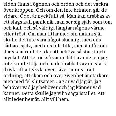
elden finns i ögonen och orden och det vackra
över kroppen. Och om den inte brinner, går de
vidare. Ödet är nyckfullt så. Man kan drabbas av
ett slags kall panik när man ser sig själv som tom
och kall, och så väldigt längtar någons värme
eller tröst. Om man tittar med sin nakna själ
skulle det inte vara något skamligt med ens
sårbara själv, med ens lilla lilla, men ändå kom
där skam runt det där att behöva så starkt och
mycket. Att det också var en bild av mig, en jag
inte kunde följa och hade drabbats av en stark
drivkraft att skyla över. Livet minns i rätt
ordning, att skam och övergivenhet är starkare,
men med fel slutsatser. Jag är vad jag är, jag
behöver vad jag behöver och jag känner vad
känner. Detta skulle jag vilja säga istället. Att
allt leder hemåt. Allt vill hem.