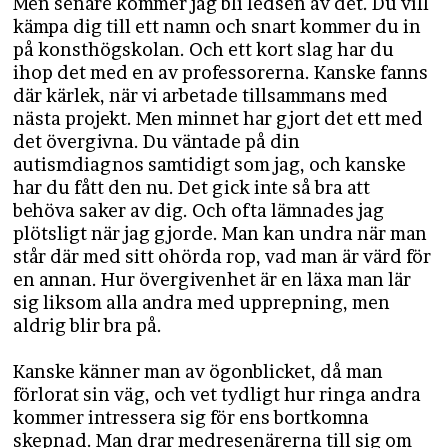
Men senare kommer jag bli ledsen av det. Du vill
kämpa dig till ett namn och snart kommer du in
på konsthögskolan. Och ett kort slag har du
ihop det med en av professorerna. Kanske fanns
där kärlek, när vi arbetade tillsammans med
nästa projekt. Men minnet har gjort det ett med
det övergivna. Du väntade på din
autismdiagnos samtidigt som jag, och kanske
har du fått den nu. Det gick inte så bra att
behöva saker av dig. Och ofta lämnades jag
plötsligt när jag gjorde. Man kan undra när man
står där med sitt ohörda rop, vad man är värd för
en annan. Hur övergivenhet är en läxa man lär
sig liksom alla andra med upprepning, men
aldrig blir bra på.
Kanske känner man av ögonblicket, då man
förlorat sin väg, och vet tydligt hur ringa andra
kommer intressera sig för ens bortkomna
skepnad. Man drar medresenärerna till sig om