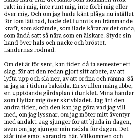
rakt in i mig, inte runt mig, inte förbi mig eller
över mig. Och om jag hade känt plåga nu istället
för tom lättnad, hade det funnits en främmande
kraft, som skrämde, som ilade kårar av det onda,
som ändå satt så nära som en älskare. Styde sin
hand över hals och nacke och bröstet.
Ländernas rodnad.
Om det är för sent, kan tiden då ta semester ett
slag, för att den redan gjort sitt arbete, av att
lyfta upp och slå ner, av att ordna och rämna. Så
är jag är i tidens baksida. En svullen mångubbe,
en upptöande gårdsplan i dunklet. Mina händer
som flyttar mig över skrivbladet. Jag är i den
andra tiden, och den kan jag göra vad jag vill
med, om jag lyssnar, om jag möter mitt äventyr
med andakt. Jag sjunger för att bjuda in dagen,
även om jag sjunger min rädsla för dagen. Det
står inte emot varandra här. Välkommen och