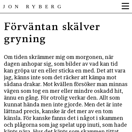
JON RYBERG
Förväntan skälver
gryning
Om tiden skrämmer mig om morgonen, när
dagen anhopar sig, som bilder av vad kan tid
kan gröpa ur en eller sticka en med. Det att vara
jag, känns inte som det räcker att kämpa mot
sådana drakar. Mot kvällen försöker man minnas
vägen som tog en mer eller mindre oskadd hit,
ännu en gång. För otrolig verkar den. Allt som
kunnat hända men inte gjorde. Men det är inte
lättnad precis, kanske är det mer av en tom
känsla. För kanske fanns det i något i skammen
och plågorna som jag spelat upp inuti, som hade
känts nära. Hur det känts som skammen tittat