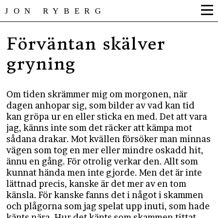
JON RYBERG
Förväntan skälver
gryning
Om tiden skrämmer mig om morgonen, när
dagen anhopar sig, som bilder av vad kan tid
kan gröpa ur en eller sticka en med. Det att vara
jag, känns inte som det räcker att kämpa mot
sådana drakar. Mot kvällen försöker man minnas
vägen som tog en mer eller mindre oskadd hit,
ännu en gång. För otrolig verkar den. Allt som
kunnat hända men inte gjorde. Men det är inte
lättnad precis, kanske är det mer av en tom
känsla. För kanske fanns det i något i skammen
och plågorna som jag spelat upp inuti, som hade
känts nära. Hur det känts som skammen tittat