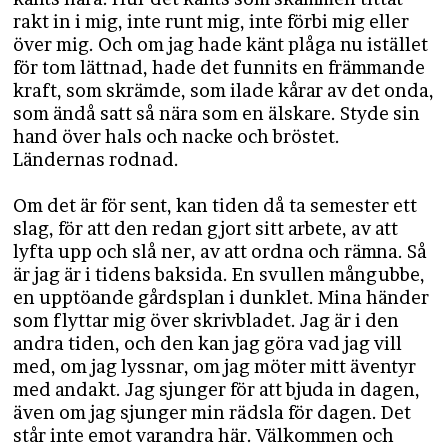
rakt in i mig, inte runt mig, inte förbi mig eller
över mig. Och om jag hade känt plåga nu istället
för tom lättnad, hade det funnits en främmande
kraft, som skrämde, som ilade kårar av det onda,
som ändå satt så nära som en älskare. Styde sin
hand över hals och nacke och bröstet.
Ländernas rodnad.
Om det är för sent, kan tiden då ta semester ett
slag, för att den redan gjort sitt arbete, av att
lyfta upp och slå ner, av att ordna och rämna. Så
är jag är i tidens baksida. En svullen mångubbe,
en upptöande gårdsplan i dunklet. Mina händer
som flyttar mig över skrivbladet. Jag är i den
andra tiden, och den kan jag göra vad jag vill
med, om jag lyssnar, om jag möter mitt äventyr
med andakt. Jag sjunger för att bjuda in dagen,
även om jag sjunger min rädsla för dagen. Det
står inte emot varandra här. Välkommen och