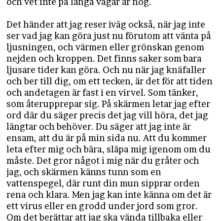
och vet inte på långa vägar är nog.
Det händer att jag reser iväg också, när jag inte
ser vad jag kan göra just nu förutom att vänta på
ljusningen, och värmen eller grönskan genom
nejden och kroppen. Det finns saker som bara
ljusare tider kan göra. Och nu när jag knäfaller
och ber till dig, om ett tecken, är det för att tiden
och andetagen är fast i en virvel. Som tänker,
som återupprepar sig. På skärmen letar jag efter
ord där du säger precis det jag vill höra, det jag
längtar och behöver. Du säger att jag inte är
ensam, att du är på min sida nu. Att du kommer
leta efter mig och bära, släpa mig igenom om du
måste. Det gror något i mig när du gråter och
jag, och skärmen känns tunn som en
vattenspegel, där runt din mun sipprar orden
rena och klara. Men jag kan inte känna om det är
ett virus eller en grodd under jord som gror.
Om det berättar att jag ska vända tillbaka eller