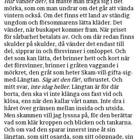
Hur vänder det?
, så måste man fråga sig i det
mörka, som om man undrar om det går att vända
vintern också. Om det finns ett land av ständig
ungdom och försommarens lätta kläder. Det
vänder, när buskapet kommer fram. När priset
för sårbarhet betalats av. Och om där redan finns
skulder på skulder, då vänder det endast till
del, sipprar in och försvinner i omloppet. Och
det som kan lätta, det brinner hett och kort när
det försvinner, brinner i gråten vaggande i
mörkret, den gråt som heter Skam-vill-gifta-sig-
med-Längtan.
Säg att den får!
, utbrustet. Och
mitt svar,
inte idag heller
. Längtan är för där
borta, den ska vi inte klänga oss fast vid och
klösa, ens när den kallar vårt namn. Inte dra i
håret över gränsen mellan insida och utsida.
Men skammen vill jag lyssna på, för den berättar
vad som klär kroppen och blicken och tankarna.
Och om vad den sparar innerst inne åt sin
längtan, som sitt osagda, som sitt oöppnade, sin