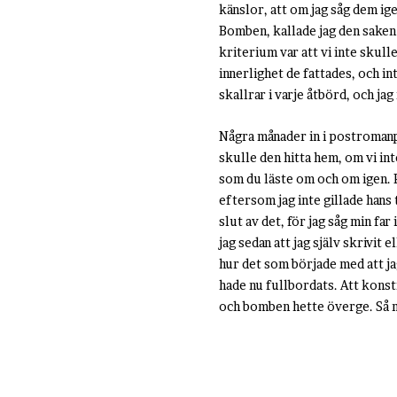
känslor, att om jag såg dem ige
Bomben, kallade jag den saken h
kriterium var att vi inte skull
innerlighet de fattades, och i
skallrar i varje åtbörd, och ja
Några månader in i postromanpr
skulle den hitta hem, om vi i
som du läste om och om igen. 
eftersom jag inte gillade hans t
slut av det, för jag såg min f
jag sedan att jag själv skrivit
hur det som började med att jag
hade nu fullbordats. Att konstru
och bomben hette överge. Så mås