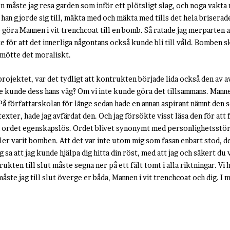
n måste jag resa garden som inför ett plötsligt slag, och noga vakta mi
an gjorde sig till, mäkta med och mäkta med tills det hela briserade, 
e göra Mannen i vit trenchcoat till en bomb. Så ratade jag merparten 
nte för att det innerliga någontans också kunde bli till våld. Bomben
g mötte det moraliskt.
ojektet, var det tydligt att kontrukten började lida också den av av
nte kunde dess hans väg? Om vi inte kunde göra det tillsammans. Man
På författarskolan för länge sedan hade en annan aspirant nämnt den
exter, hade jag avfärdat den. Och jag försökte visst läsa den för att f
ar i ordet egenskapslös. Ordet blivet synonymt med personlighetsstö
 eller varit bomben. Att det var inte utom mig som fasan enbart stod, d
 sa att jag kunde hjälpa dig hitta din röst, med att jag och säkert du 
kten till slut måste segna ner på ett fält tomt i alla riktningar. Vi h
te jag till slut överge er båda, Mannen i vit trenchcoat och dig. I m