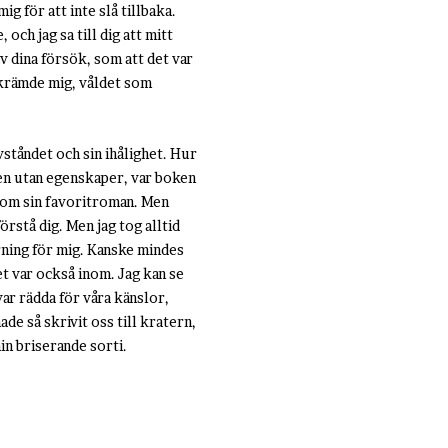
g för att inte slå tillbaka.
och jag sa till dig att mitt
av dina försök, som att det var
 skrämde mig, våldet som
ståndet och sin ihålighet. Hur
nen utan egenskaper, var boken
 som sin favoritroman. Men
örstå dig. Men jag tog alltid
rning för mig. Kanske mindes
et var också inom. Jag kan se
var rädda för våra känslor,
ade så skrivit oss till kratern,
in briserande sorti.