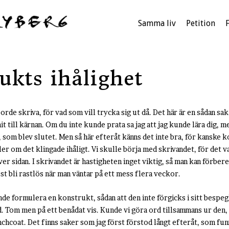
Samma liv
Petition
ukts ihålighet
 borde skriva, för vad som vill trycka sig ut då. Det här är en sådan sa
 till kärnan. Om du inte kunde prata sa jag att jag kunde lära dig, men
 som blev slutet. Men så här efteråt känns det inte bra, för kanske k
ler om det klingade ihåligt. Vi skulle börja med skrivandet, för det va
r sidan. I skrivandet är hastigheten inget viktig, så man kan förbered
st bli rastlös när man väntar på ett mess flera veckor.
nde formulera en konstrukt, sådan att den inte förgicks i sitt bespeg
rd. Tom men på ett benådat vis. Kunde vi göra ord tillsammans ur den,
enchcoat
. Det finns saker som jag först förstod långt efteråt, som fun