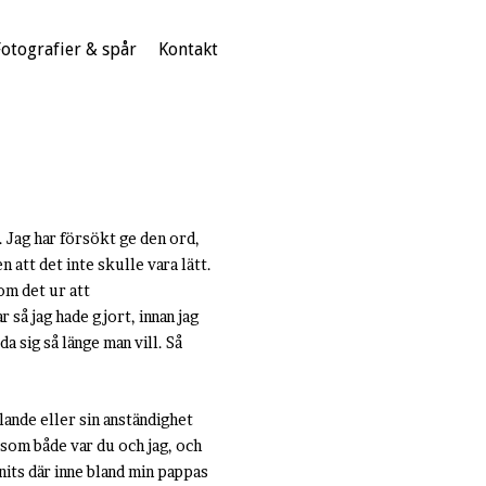
Fotografier & spår
Kontakt
k. Jag har försökt ge den ord,
 att det inte skulle vara lätt.
om det ur att
r så jag hade gjort, innan jag
a sig så länge man vill. Så
lande eller sin anständighet
 som både var du och jag, och
nits där inne bland min pappas