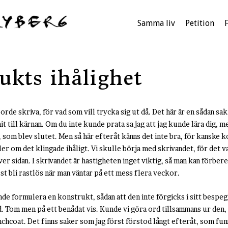
Samma liv
Petition
ukts ihålighet
 borde skriva, för vad som vill trycka sig ut då. Det här är en sådan sa
 till kärnan. Om du inte kunde prata sa jag att jag kunde lära dig, men
 som blev slutet. Men så här efteråt känns det inte bra, för kanske k
ler om det klingade ihåligt. Vi skulle börja med skrivandet, för det va
r sidan. I skrivandet är hastigheten inget viktig, så man kan förbered
st bli rastlös när man väntar på ett mess flera veckor.
nde formulera en konstrukt, sådan att den inte förgicks i sitt bespeg
rd. Tom men på ett benådat vis. Kunde vi göra ord tillsammans ur den,
enchcoat
. Det finns saker som jag först förstod långt efteråt, som fun