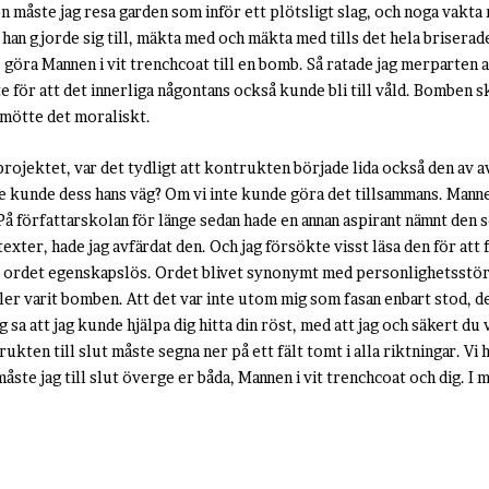
n måste jag resa garden som inför ett plötsligt slag, och noga vakta mi
an gjorde sig till, mäkta med och mäkta med tills det hela briserade, 
e göra Mannen i vit trenchcoat till en bomb. Så ratade jag merparten 
nte för att det innerliga någontans också kunde bli till våld. Bomben
g mötte det moraliskt.
ojektet, var det tydligt att kontrukten började lida också den av av
nte kunde dess hans väg? Om vi inte kunde göra det tillsammans. Man
På författarskolan för länge sedan hade en annan aspirant nämnt den
exter, hade jag avfärdat den. Och jag försökte visst läsa den för att f
ar i ordet egenskapslös. Ordet blivet synonymt med personlighetsstö
 eller varit bomben. Att det var inte utom mig som fasan enbart stod, d
 sa att jag kunde hjälpa dig hitta din röst, med att jag och säkert du 
kten till slut måste segna ner på ett fält tomt i alla riktningar. Vi h
te jag till slut överge er båda, Mannen i vit trenchcoat och dig. I m