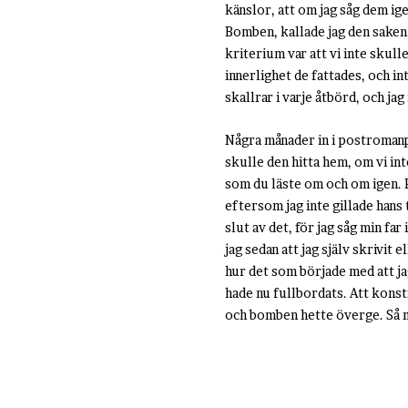
känslor, att om jag såg dem ige
Bomben, kallade jag den saken h
kriterium var att vi inte skull
innerlighet de fattades, och i
skallrar i varje åtbörd, och ja
Några månader in i postromanpr
skulle den hitta hem, om vi i
som du läste om och om igen. 
eftersom jag inte gillade hans t
slut av det, för jag såg min f
jag sedan att jag själv skrivit
hur det som började med att jag
hade nu fullbordats. Att konstru
och bomben hette överge. Så mås