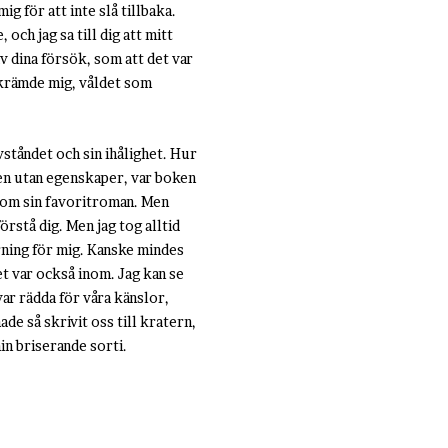
g för att inte slå tillbaka.
och jag sa till dig att mitt
av dina försök, som att det var
 skrämde mig, våldet som
ståndet och sin ihålighet. Hur
nen utan egenskaper, var boken
 som sin favoritroman. Men
örstå dig. Men jag tog alltid
rning för mig. Kanske mindes
et var också inom. Jag kan se
var rädda för våra känslor,
ade så skrivit oss till kratern,
in briserande sorti.