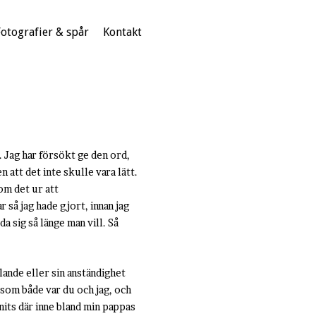
Fotografier & spår
Kontakt
k. Jag har försökt ge den ord,
 att det inte skulle vara lätt.
om det ur att
r så jag hade gjort, innan jag
a sig så länge man vill. Så
lande eller sin anständighet
 som både var du och jag, och
nits där inne bland min pappas