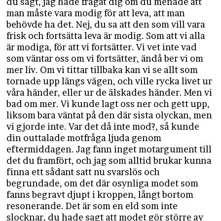
du sagt, jag hade frågat dig om du menade att
man måste vara modig för att leva, att man
behövde ha det. Nej, du sa att den som vill vara
frisk och fortsätta leva är modig. Som att vi alla
är modiga, för att vi fortsätter. Vi vet inte vad
som väntar oss om vi fortsätter, ändå ber vi om
mer liv. Om vi tittar tillbaka kan vi se allt som
tornade upp längs vägen, och ville rycka livet ur
våra händer, eller ur de älskades händer. Men vi
bad om mer. Vi kunde lagt oss ner och gett upp,
liksom bara väntat på den där sista olyckan, men
vi gjorde inte. Var det då inte mod?, så kunde
din outtalade motfråga ljuda genom
eftermiddagen. Jag fann inget motargument till
det du framfört, och jag som alltid brukar kunna
finna ett sådant satt nu svarslös och
begrundade, om det där osynliga modet som
fanns begravt djupt i kroppen, långt bortom
resonerande. Det är som en eld som inte
slocknar, du hade sagt att modet gör större av