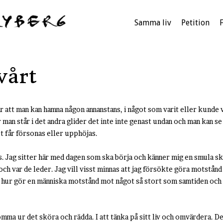
Samma liv
Petition
vårt
r att man kan hamna någon annanstans, i något som varit eller kunde v
an står i det andra glider det inte inte genast undan och man kan se
et får försonas eller upphöjas.
s. Jag sitter här med dagen som ska börja och känner mig en smula sk
ch var de leder. Jag vill visst minnas att jag försökte göra motstån
n hur gör en människa motstånd mot något så stort som samtiden och
mma ur det sköra och rädda. I att tänka på sitt liv och omvärdera. De