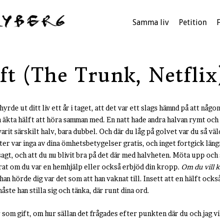
Samma liv
Petition
ft (The Trunk, Netflix
yrde ut ditt liv ett år i taget, att det var ett slags hämnd på att någon s
kta hälft att höra samman med. En natt hade andra halvan rymt och i
rit särskilt halv, bara dubbel. Och där du låg på golvet var du så väld
ter var inga av dina ömhetsbetygelser gratis, och inget fortgick läng
sagt, och att du nu blivit bra på det där med halvheten. Möta upp och 
rat om du var en hemhjälp eller också erbjöd din kropp.
Om du vill ka
 han hörde dig var det som att han vaknat till. Insett att en hälft ock
måste han stilla sig och tänka, där runt dina ord.
år som gift, om hur sällan det frågades efter punkten där du och jag vi