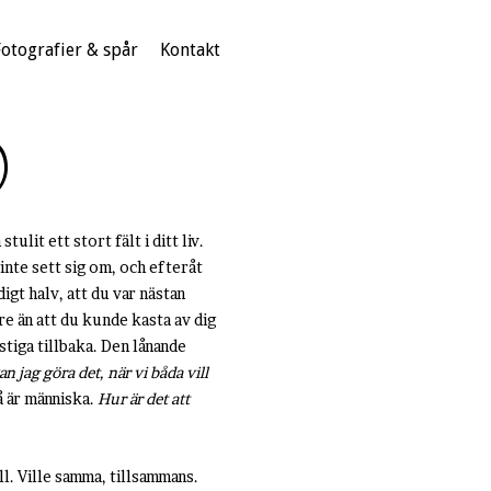
Fotografier & spår
Kontakt
)
tulit ett stort fält i ditt liv.
nte sett sig om, och efteråt
igt halv, att du var nästan
re än att du kunde kasta av dig
stiga tillbaka. Den lånande
n jag göra det, när vi båda vill
så är människa.
Hur är det att
ll. Ville samma, tillsammans.