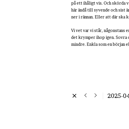
på ett ihåligt vis. Och skörda 
här ändå till syvende och sist ä
ner i rännan. Eller att där ska
Vi vet var vi står, någonstans
det krymper ihop igen. Sovra oc
mindre. Enkla som en början el
2025-0