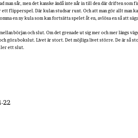
vad man sår, men det kanske ändå inte når in till den där driften som f
r ett flipperspel. Där kulan studsar runt. Och att man gör allt man kan
 komma en ny kula som kan fortsätta spelet åt en, avlösa en så att säg
 emellan början och slut. Om det grenade ut sig mer och mer längs väg
h göra bokslut. Livet är stort. Det möjliga livet större. De är så sto
ler ett slut.
4-22