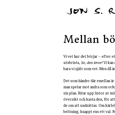
Mellan bö
Vi vet hur det börjar – efter et
utsbrista,
Se, den lever!
Vi kan 
bara vi själv som vet. Men då ä
Det som händer där emellan är 
man spelar mot andra som också
sin plan. Ritar upp listor av m
översikt och kasta den, för at
de om att undsättas. Om kärlek
belöning, knappt ens ett val. 