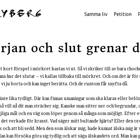
Samma liv
Petition
rjan och slut grenar d
t kort förspel i mörkret kastas vi ut. Så vi skriker till av bara chock
ana hur det slutar – vi kallas tillbaka till mörkret. Och om det är för 
r vi ju borta och kan inget berätta. Och de runtom får snyfta då.
inte lika tydligt. Där kan finnas umaningar som ska klaras eller belö
 vill nå dit man sträcker sig. Kanske man sitter ner och begrundar,
öjliga mål och en väg som löper genom så många som möjligt. Efter ett
t det verkade för krasst. Vad säger mitt bultande hjärta? Eller den
 och att bli sedd. Men den som älskar mig, hade kunnat älska mig är 
Man kan försöka göra sig tydlig och att säga älskandets ord. Man kan 