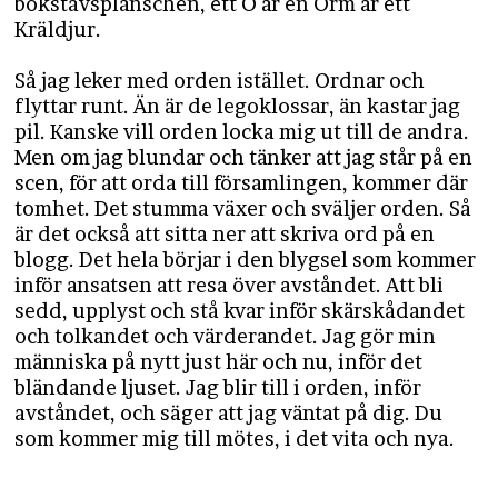
bokstavsplanschen, ett O är en Orm är ett
Kräldjur.
Så jag leker med orden istället. Ordnar och
flyttar runt. Än är de legoklossar, än kastar jag
pil. Kanske vill orden locka mig ut till de andra.
Men om jag blundar och tänker att jag står på en
scen, för att orda till församlingen, kommer där
tomhet. Det stumma växer och sväljer orden. Så
är det också att sitta ner att skriva ord på en
blogg. Det hela börjar i den blygsel som kommer
inför ansatsen att resa över avståndet. Att bli
sedd, upplyst och stå kvar inför skärskådandet
och tolkandet och värderandet. Jag gör min
människa på nytt just här och nu, inför det
bländande ljuset. Jag blir till i orden, inför
avståndet, och säger att jag väntat på dig. Du
som kommer mig till mötes, i det vita och nya.