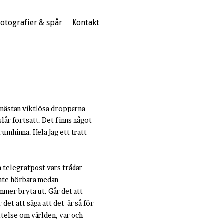
Fotografier & spår
Kontakt
e nästan viktlösa dropparna
år fortsatt. Det finns något
umhinna. Hela jag ett tratt
na telegrafpost vars trådar
 inte hörbara medan
mer bryta ut. Går det att
r det att säga att det är så för
ättelse om världen, var och