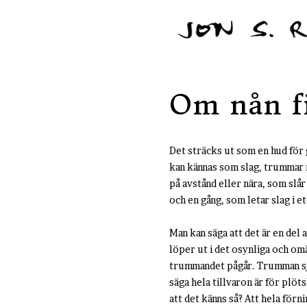
Om nån fi
Det sträcks ut som en hud för 
kan kännas som slag, trummar 
på avstånd eller nära, som slå
och en gång, som letar slag i e
Man kan säga att det är en del 
löper ut i det osynliga och omä
trummandet pågår. Trumman sju
säga hela tillvaron är för plötsl
att det känns så? Att hela förn