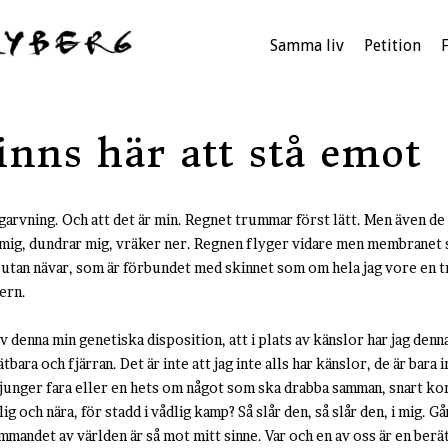
Samma liv
Petition
nns här att stå emot
garvning. Och att det är min. Regnet trummar först lätt. Men även d
mig, dundrar mig, vräker ner. Regnen flyger vidare men membranet sl
r utan nävar, som är förbundet med skinnet som om hela jag vore en tr
tern.
av denna min genetiska disposition, att i plats av känslor har jag den
tbara och fjärran. Det är inte att jag inte alls har känslor, de är bara
nger fara eller en hets om något som ska drabba samman, snart kom
ig och nära, för stadd i vådlig kamp? Så slår den, så slår den, i mig. Gå
immandet av världen är så mot mitt sinne. Var och en av oss är en ber