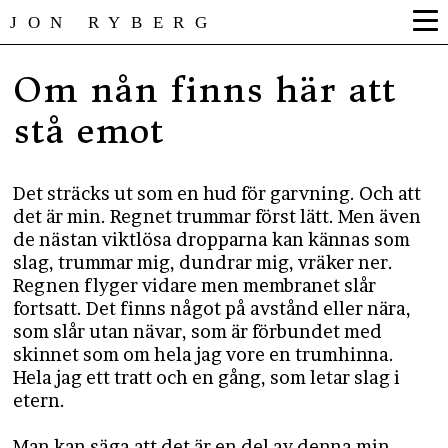
JON RYBERG
Om nån finns här att
stå emot
Det sträcks ut som en hud för garvning. Och att
det är min. Regnet trummar först lätt. Men även
de nästan viktlösa dropparna kan kännas som
slag, trummar mig, dundrar mig, vräker ner.
Regnen flyger vidare men membranet slår
fortsatt. Det finns något på avstånd eller nära,
som slår utan nävar, som är förbundet med
skinnet som om hela jag vore en trumhinna.
Hela jag ett tratt och en gång, som letar slag i
etern.
Man kan säga att det är en del av denna min