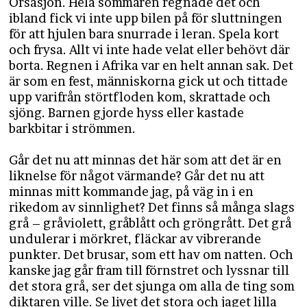
Orsasjön. Hela sommaren regnade det och
ibland fick vi inte upp bilen på för sluttningen
för att hjulen bara snurrade i leran. Spela kort
och frysa. Allt vi inte hade velat eller behövt där
borta. Regnen i Afrika var en helt annan sak. Det
är som en fest, människorna gick ut och tittade
upp varifrån störtfloden kom, skrattade och
sjöng. Barnen gjorde hyss eller kastade
barkbitar i strömmen.
Går det nu att minnas det här som att det är en
liknelse för något värmande? Går det nu att
minnas mitt kommande jag, på väg in i en
rikedom av sinnlighet? Det finns så många slags
grå – gråviolett, gråblått och gröngrått. Det grå
undulerar i mörkret, fläckar av vibrerande
punkter. Det brusar, som ett hav om natten. Och
kanske jag går fram till förnstret och lyssnar till
det stora grå, ser det sjunga om alla de ting som
diktaren ville. Se livet det stora och jaget lilla