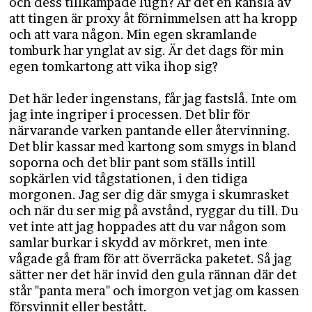
och dess tillkämpade lugn? Är det en känsla av
att tingen är proxy åt förnimmelsen att ha kropp
och att vara någon. Min egen skramlande
tomburk har ynglat av sig. Är det dags för min
egen tomkartong att vika ihop sig?
Det här leder ingenstans, får jag fastslå. Inte om
jag inte ingriper i processen. Det blir för
närvarande varken pantande eller återvinning.
Det blir kassar med kartong som smygs in bland
soporna och det blir pant som ställs intill
sopkärlen vid tågstationen, i den tidiga
morgonen. Jag ser dig där smyga i skumrasket
och när du ser mig på avstånd, ryggar du till. Du
vet inte att jag hoppades att du var någon som
samlar burkar i skydd av mörkret, men inte
vågade gå fram för att överräcka paketet. Så jag
sätter ner det här invid den gula rännan där det
står "panta mera" och imorgon vet jag om kassen
försvinnit eller bestått.