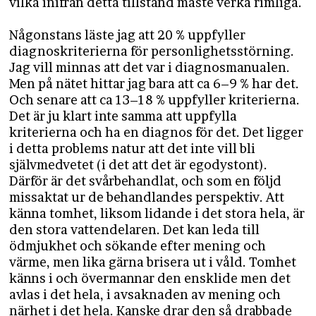
vilka inifrån detta tillstånd måste verka rimliga.
Någonstans läste jag att 20 % uppfyller
diagnoskriterierna för personlighetsstörning.
Jag vill minnas att det var i diagnosmanualen.
Men på nätet hittar jag bara att ca 6–9 % har det.
Och senare att ca 13–18 % uppfyller kriterierna.
Det är ju klart inte samma att uppfylla
kriterierna och ha en diagnos för det. Det ligger
i detta problems natur att det inte vill bli
självmedvetet (i det att det är egodystont).
Därför är det svårbehandlat, och som en följd
missaktat ur de behandlandes perspektiv. Att
känna tomhet, liksom lidande i det stora hela, är
den stora vattendelaren. Det kan leda till
ödmjukhet och sökande efter mening och
värme, men lika gärna brisera ut i våld. Tomhet
känns i och övermannar den ensklide men det
avlas i det hela, i avsaknaden av mening och
närhet i det hela. Kanske drar den så drabbade