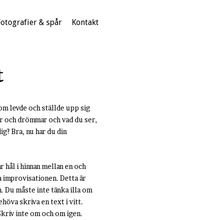
Fotografier & spår
Kontakt
t
om levde och ställde upp sig
kar och drömmar och vad du ser,
g? Bra, nu har du din
ar hål i hinnan mellan en och
ga improvisationen. Detta är
. Du måste inte tänka illa om
höva skriva en text i vitt.
Skriv inte om och om igen.