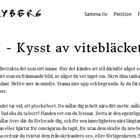
Samma liv
Petition
 - Kysst av vitebläcke
 Betrakta det som sitt minne. Hur det kändes att stå därinför något s
r det som en främmande bild, av något du vet inget om. Skriv dina tan
ådant. Hellre mer än mindre. Stanna inte upp och begrunda. Är du färdi
per.
det tar vid, att plocka bort. Du målar dig in helt nära ditt motiv, mål
r. Vad ska du ta bort? Handen vet om du lyssnar. Detta är den egentli
lar över där du förlorade dig, och för sen innerligheten nära längtan
an eller hjärtat för omvägarna du tagit, för utan dem skulle du inte be
na ord när du tvättat dem från skrivandets oro, eller förlägenheten. 