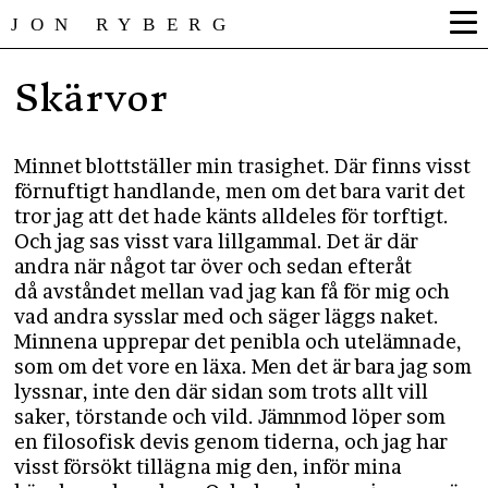
JON RYBERG
Skärvor
Minnet blottställer min trasighet. Där finns visst
förnuftigt handlande, men om det bara varit det
tror jag att det hade känts alldeles för torftigt.
Och jag sas visst vara lillgammal. Det är där
andra när något tar över och sedan efteråt
då avståndet mellan vad jag kan få för mig och
vad andra sysslar med och säger läggs naket.
Minnena upprepar det penibla och utelämnade,
som om det vore en läxa. Men det är bara jag som
lyssnar, inte den där sidan som trots allt vill
saker, törstande och vild. Jämnmod löper som
en filosofisk devis genom tiderna, och jag har
visst försökt tillägna mig den, inför mina