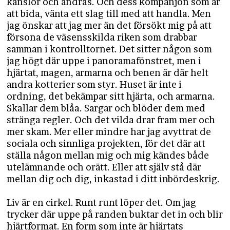
känslor och andras. Och dess kompanjon som är
att bida, vänta ett slag till med att handla. Men
jag önskar att jag mer än det försökt mig på att
försona de väsensskilda riken som drabbar
samman i kontrolltornet. Det sitter någon som
jag högt där uppe i panoramafönstret, men i
hjärtat, magen, armarna och benen är där helt
andra kotterier som styr. Huset är inte i
ordning, det bekämpar sitt hjärta, och armarna.
Skallar dem blåa. Sargar och blöder dem med
stränga regler. Och det vilda drar fram mer och
mer skam. Mer eller mindre har jag avyttrat de
sociala och sinnliga projekten, för det där att
ställa någon mellan mig och mig kändes både
utelämnande och orätt. Eller att själv stå där
mellan dig och dig, inkastad i ditt inbördeskrig.
Liv är en cirkel. Runt runt löper det. Om jag
trycker där uppe på randen buktar det in och blir
hjärtformat. En form som inte är hjärtats