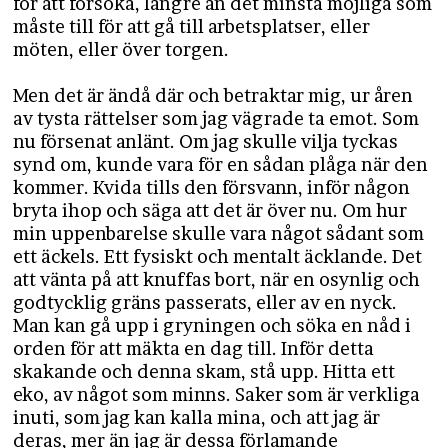
för att försöka, längre än det minsta möjliga som
måste till för att gå till arbetsplatser, eller
möten, eller över torgen.
Men det är ändå där och betraktar mig, ur åren
av tysta rättelser som jag vägrade ta emot. Som
nu försenat anlänt. Om jag skulle vilja tyckas
synd om, kunde vara för en sådan plåga när den
kommer. Kvida tills den försvann, inför någon
bryta ihop och säga att det är över nu. Om hur
min uppenbarelse skulle vara något sådant som
ett äckels. Ett fysiskt och mentalt äcklande. Det
att vänta på att knuffas bort, när en osynlig och
godtycklig gräns passerats, eller av en nyck.
Man kan gå upp i gryningen och söka en nåd i
orden för att mäkta en dag till. Inför detta
skakande och denna skam, stå upp. Hitta ett
eko, av något som minns. Saker som är verkliga
inuti, som jag kan kalla mina, och att jag är
deras, mer än jag är dessa förlamande