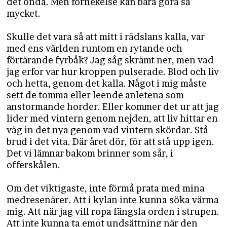
det onda. Men förnekelse kan bara göra så
mycket.
Skulle det vara så att mitt i rädslans kalla, var
med ens världen runtom en rytande och
förtärande fyrbåk? Jag såg skrämt ner, men vad
jag erfor var hur kroppen pulserade. Blod och liv
och hetta, genom det kalla. Något i mig måste
sett de tomma eller leende anletena som
anstormande horder. Eller kommer det ur att jag
lider med vintern genom nejden, att liv hittar en
väg in det nya genom vad vintern skördar. Stå
brud i det vita. Där året dör, för att stå upp igen.
Det vi lämnar bakom brinner som sår, i
offerskålen.
Om det viktigaste, inte förmå prata med mina
medresenärer. Att i kylan inte kunna söka värma
mig. Att när jag vill ropa fängsla orden i strupen.
Att inte kunna ta emot undsättning när den