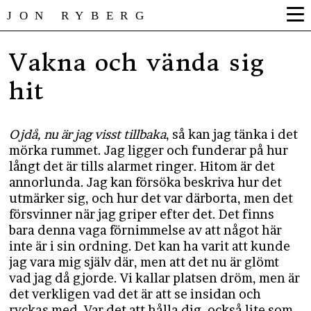
JON RYBERG
Vakna och vända sig
hit
Ojdå, nu är jag visst tillbaka
, så kan jag tänka i det
mörka rummet. Jag ligger och funderar på hur
långt det är tills alarmet ringer. Hitom är det
annorlunda. Jag kan försöka beskriva hur det
utmärker sig, och hur det var därborta, men det
försvinner när jag griper efter det. Det finns
bara denna vaga förnimmelse av att något här
inte är i sin ordning. Det kan ha varit att kunde
jag vara mig själv där, men att det nu är glömt
vad jag då gjorde. Vi kallar platsen dröm, men är
det verkligen vad det är att se insidan och
ryckas med. Var det att hålla dig, också lite som