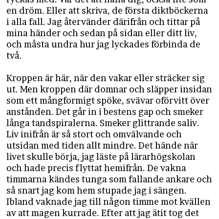
en dröm. Eller att skriva, de första diktböckerna
i alla fall. Jag återvänder därifrån och tittar på
mina händer och sedan på sidan eller ditt liv,
och måsta undra hur jag lyckades förbinda de
två.
Kroppen är här, när den vakar eller sträcker sig
ut. Men kroppen där domnar och släpper insidan
som ett mångformigt spöke, svävar oförvitt över
anstånden. Det går in i bestens gap och smeker
långa tandspiralerna. Smeker glittrande saliv.
Liv inifrån är så stort och omvälvande och
utsidan med tiden allt mindre. Det hände när
livet skulle börja, jag läste på lärarhögskolan
och hade precis flyttat hemifrån. De vakna
timmarna kändes tunga som fallande ankare och
så snart jag kom hem stupade jag i sängen.
Ibland vaknade jag till någon timme mot kvällen
av att magen kurrade. Efter att jag ätit tog det