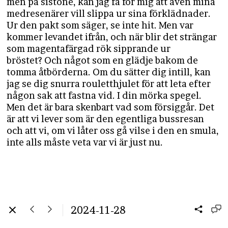
men på sistone, kan jag få för mig att även mina
medresenärer vill slippa ur sina förklädnader.
Ur den pakt som säger, se inte hit. Men var
kommer levandet ifrån, och när blir det strängar
som magentafärgad rök sipprande ur
bröstet? Och något som en glädje bakom de
tomma åtbörderna. Om du sätter dig intill, kan
jag se dig snurra rouletthjulet för att leta efter
någon sak att fastna vid. I din mörka spegel.
Men det är bara skenbart vad som försiggår. Det
är att vi lever som är den egentliga bussresan
och att vi, om vi låter oss gå vilse i den en smula,
inte alls måste veta var vi är just nu.
2024-11-28