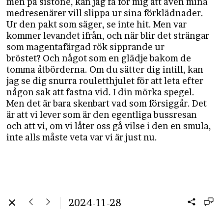
men på sistone, kan jag få för mig att även mina
medresenärer vill slippa ur sina förklädnader.
Ur den pakt som säger, se inte hit. Men var
kommer levandet ifrån, och när blir det strängar
som magentafärgad rök sipprande ur
bröstet? Och något som en glädje bakom de
tomma åtbörderna. Om du sätter dig intill, kan
jag se dig snurra rouletthjulet för att leta efter
någon sak att fastna vid. I din mörka spegel.
Men det är bara skenbart vad som försiggår. Det
är att vi lever som är den egentliga bussresan
och att vi, om vi låter oss gå vilse i den en smula,
inte alls måste veta var vi är just nu.
2024-11-28