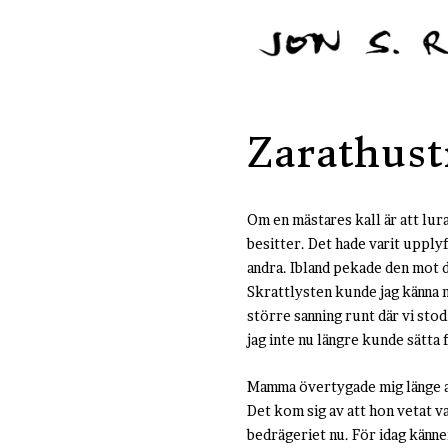
Zarathust
Om en mästares kall är att lura 
besitter. Det hade varit upplyft
andra. Ibland pekade den mot d
Skrattlysten kunde jag känna mi
större sanning runt där vi sto
jag inte nu längre kunde sätta 
Mamma övertygade mig länge at
Det kom sig av att hon vetat va
bedrägeriet nu. För idag känne