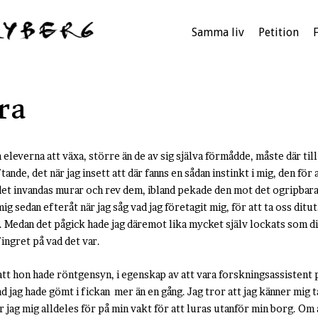
Samma liv
Petition
ra
eleverna att växa, större än de av sig själva förmådde, måste där till 
ande, det när jag insett att där fanns en sådan instinkt i mig, den för
et invandas murar och rev dem, ibland pekade den mot det ogripbara 
g sedan efteråt när jag såg vad jag företagit mig, för att ta oss ditut
d. Medan det pågick hade jag däremot lika mycket själv lockats som di
fingret på vad det var.
t hon hade röntgensyn, i egenskap av att vara forskningsassistent p
d jag hade gömt i fickan mer än en gång. Jag tror att jag känner mig 
r jag mig alldeles för på min vakt för att luras utanför min borg. Om