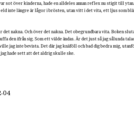
r sot över kinderna, hade en alldeles annan reflex nu stigit till ytan
t eld inte längre är lågor i brösten, utan vitt i det vita, ett ljus som b
er det nakna. Och över det nakna. Det obegrundbara vita. Boken slut
fa den ifrån sig. Som ett välde ändas. Är det just så jag sålunda talad
ville jag inte bevista. Det där jag knäföll och bad dig bedra mig, utan
jag hade sett att det aldrig skulle ske.
2-04