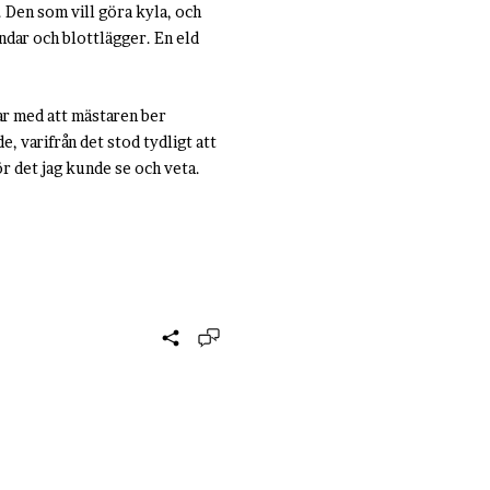
. Den som vill göra kyla, och
ländar och blottlägger. En eld
ar med att mästaren ber
e, varifrån det stod tydligt att
för det jag kunde se och veta.