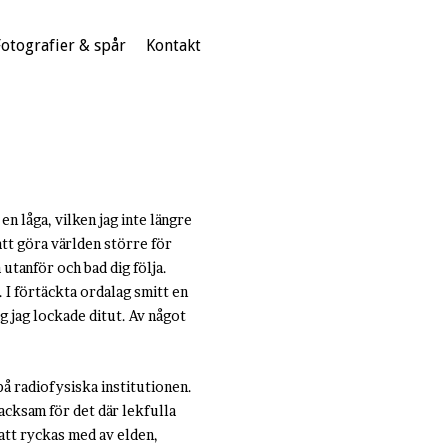
Fotografier & spår
Kontakt
en låga, vilken jag inte längre
 att göra världen större för
utanför och bad dig följa.
. I förtäckta ordalag smitt en
g jag lockade ditut. Av något
å radiofysiska institutionen.
tacksam för det där lekfulla
 att ryckas med av elden,