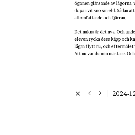
ögonen glänsande av lågorna, va
döpa i vit snö sin eld. Sådan at
allomfattande och fjärran.
Det nakna är det nya. Och und
eleven rycka dess käpp och knuf
lågan flytt nu, och eftermälet 
Att nu var du min mästare. Och 
2024-1