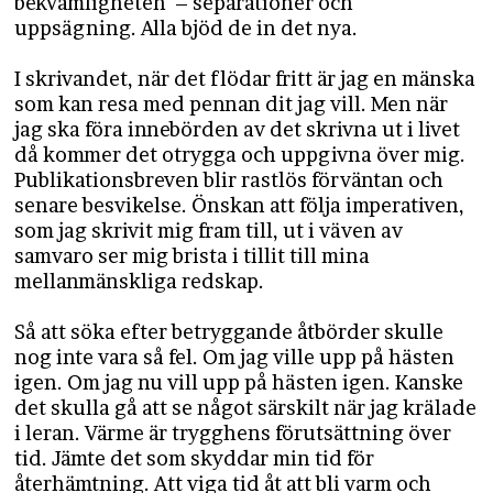
bekvämligheten – separationer och
uppsägning. Alla bjöd de in det nya.
I skrivandet, när det flödar fritt är jag en mänska
som kan resa med pennan dit jag vill. Men när
jag ska föra innebörden av det skrivna ut i livet
då kommer det otrygga och uppgivna över mig.
Publikationsbreven blir rastlös förväntan och
senare besvikelse. Önskan att följa imperativen,
som jag skrivit mig fram till, ut i väven av
samvaro ser mig brista i tillit till mina
mellanmänskliga redskap.
Så att söka efter betryggande åtbörder skulle
nog inte vara så fel. Om jag ville upp på hästen
igen. Om jag nu vill upp på hästen igen. Kanske
det skulla gå att se något särskilt när jag krälade
i leran. Värme är trygghens förutsättning över
tid. Jämte det som skyddar min tid för
återhämtning. Att viga tid åt att bli varm och