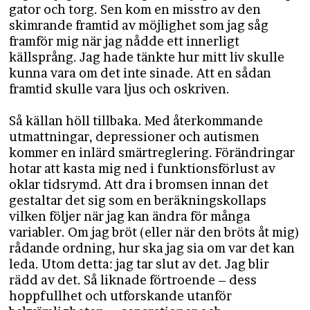
gator och torg. Sen kom en misstro av den
skimrande framtid av möjlighet som jag såg
framför mig när jag nådde ett innerligt
källsprång. Jag hade tänkte hur mitt liv skulle
kunna vara om det inte sinade. Att en sådan
framtid skulle vara ljus och oskriven.
Så källan höll tillbaka. Med återkommande
utmattningar, depressioner och autismen
kommer en inlärd smärtreglering. Förändringar
hotar att kasta mig ned i funktionsförlust av
oklar tidsrymd. Att dra i bromsen innan det
gestaltar det sig som en beräkningskollaps
vilken följer när jag kan ändra för många
variabler. Om jag bröt (eller när den bröts åt mig)
rådande ordning, hur ska jag sia om var det kan
leda. Utom detta: jag tar slut av det. Jag blir
rädd av det. Så liknade förtroende – dess
hoppfullhet och utforskande utanför