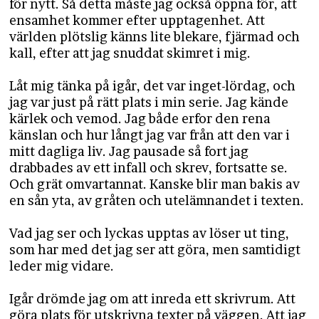
för nytt. Så detta måste jag också öppna för, att
ensamhet kommer efter upptagenhet. Att
världen plötslig känns lite blekare, fjärmad och
kall, efter att jag snuddat skimret i mig.
Låt mig tänka på igår, det var inget-lördag, och
jag var just på rätt plats i min serie. Jag kände
kärlek och vemod. Jag både erfor den rena
känslan och hur långt jag var från att den var i
mitt dagliga liv. Jag pausade så fort jag
drabbades av ett infall och skrev, fortsatte se.
Och grät omvartannat. Kanske blir man bakis av
en sån yta, av gråten och utelämnandet i texten.
Vad jag ser och lyckas upptas av löser ut ting,
som har med det jag ser att göra, men samtidigt
leder mig vidare.
Igår drömde jag om att inreda ett skrivrum. Att
göra plats för utskrivna texter på väggen. Att jag