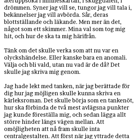
återuppsöka i minneskartan, i skuggdalen, i
drömmen. Syner jag vill se, tungor jag vill tala i,
bekännelser jag vill avbörda. Sår, deras
blottställande och läkande. Men mer än det,
något som ett skimmer. Mina val som tog mig
hit, och hur de ska ta mig härifrån.
Tänk om det skulle verka som att nu var en
olyckshändelse. Eller kanske bara en anomali.
Välja och bli vald, utan nu vad är de då? Det
skulle jag skriva mig genom.
Jag hade lekt med tanken, när jag berättade för
dig hur jag möjligen skulle kunna skriva en
kärleksroman. Det skulle börja som en tankenöt,
hur ska förbinda de två mest avlägsna punkter
jag kunde föreställa mig, och sedan lägga allt
större hinder längs vägen mellan. Att
omöjligheten att nå fram skulle inta
centralgestalten. Att först när jag yttrade detta