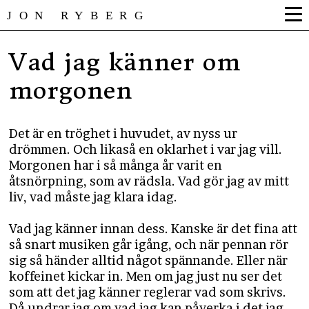
JON RYBERG
Vad jag känner om
morgonen
Det är en tröghet i huvudet, av nyss ur
drömmen. Och likaså en oklarhet i var jag vill.
Morgonen har i så många år varit en
åtsnörpning, som av rädsla. Vad gör jag av mitt
liv, vad måste jag klara idag.
Vad jag känner innan dess. Kanske är det fina att
så snart musiken går igång, och när pennan rör
sig så händer alltid något spännande. Eller när
koffeinet kickar in. Men om jag just nu ser det
som att det jag känner reglerar vad som skrivs.
Då undrar jag om vad jag kan påverka i det jag