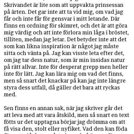
Skrivandet är lite som att uppvakta prinsessan
på ärten. Det gar inte att ta vid mig, om vad jag
får och inte får för gensvar i mitt letande. Där
finns en ordning för skimret, och det är att göra
mig värdig och att inte förlora min låga i bröstet,
tilliten, medan jag letar. Det betyder inte att det
som kan likna inspiration är något jag måste
sitta och vänta på. Jag kan visste leta efter det,
om jag tar dess natur, som är min insidas natur
på rätt allvar. Inte för desperat grepp men heller
inte för lätt. Jag kan lära mig om vad det finns,
men så snart det knackar på kan jag inte längre
styra dess utfall, då gäller det bara att ryckas
med.
Sen finns en annan sak, när jag skriver går det
att leva med att vara åtskild, men så snart en text
fötts ur det upptagna börjar jag drömma om att
få visa den, stolt eller nyfiket. Vad den kan föda