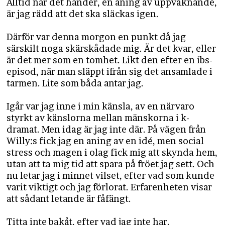
Alltid när det händer, en aning av uppvaknande,
är jag rädd att det ska släckas igen.
Därför var denna morgon en punkt då jag
särskilt noga skärskådade mig. Är det kvar, eller
är det mer som en tomhet. Likt den efter en ibs-
episod, när man släppt ifrån sig det ansamlade i
tarmen. Lite som båda antar jag.
Igår var jag inne i min känsla, av en närvaro
styrkt av känslorna mellan mänskorna i k-
dramat. Men idag är jag inte där. På vägen från
Willy:s fick jag en aning av en idé, men social
stress och magen i olag fick mig att skynda hem,
utan att ta mig tid att spara på fröet jag sett. Och
nu letar jag i minnet vilset, efter vad som kunde
varit viktigt och jag förlorat. Erfarenheten visar
att sådant letande är fåfängt.
Titta inte bakåt, efter vad jag inte har.