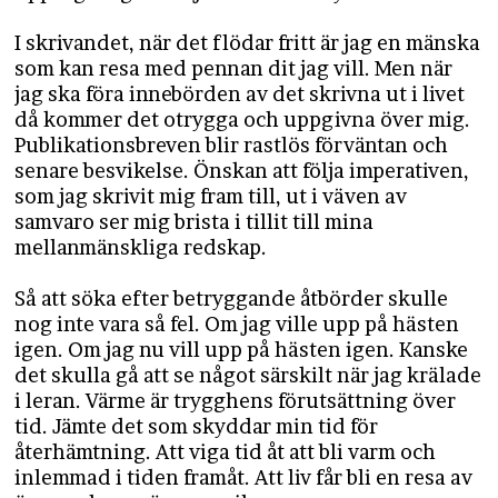
I skrivandet, när det flödar fritt är jag en mänska
som kan resa med pennan dit jag vill. Men när
jag ska föra innebörden av det skrivna ut i livet
då kommer det otrygga och uppgivna över mig.
Publikationsbreven blir rastlös förväntan och
senare besvikelse. Önskan att följa imperativen,
som jag skrivit mig fram till, ut i väven av
samvaro ser mig brista i tillit till mina
mellanmänskliga redskap.
Så att söka efter betryggande åtbörder skulle
nog inte vara så fel. Om jag ville upp på hästen
igen. Om jag nu vill upp på hästen igen. Kanske
det skulla gå att se något särskilt när jag krälade
i leran. Värme är trygghens förutsättning över
tid. Jämte det som skyddar min tid för
återhämtning. Att viga tid åt att bli varm och
inlemmad i tiden framåt. Att liv får bli en resa av