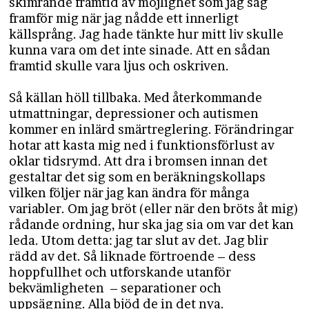
skimrande framtid av möjlighet som jag såg
framför mig när jag nådde ett innerligt
källsprång. Jag hade tänkte hur mitt liv skulle
kunna vara om det inte sinade. Att en sådan
framtid skulle vara ljus och oskriven.
Så källan höll tillbaka. Med återkommande
utmattningar, depressioner och autismen
kommer en inlärd smärtreglering. Förändringar
hotar att kasta mig ned i funktionsförlust av
oklar tidsrymd. Att dra i bromsen innan det
gestaltar det sig som en beräkningskollaps
vilken följer när jag kan ändra för många
variabler. Om jag bröt (eller när den bröts åt mig)
rådande ordning, hur ska jag sia om var det kan
leda. Utom detta: jag tar slut av det. Jag blir
rädd av det. Så liknade förtroende – dess
hoppfullhet och utforskande utanför
bekvämligheten – separationer och
uppsägning. Alla bjöd de in det nya.