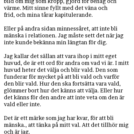
bild om mig som kropp, gjord för behag och
värme. Mitt sinne fyllt med det väna och
frid, och mina tårar kapitulerande.
Eller på andra sidan minnessåret, att inte bli
mänska i relationen. Jag måste sett det när jag
inte kunde bekänna min längtan för dig.
Jag kallar det sällan att vara ihop i mitt eget
huvud, de är ett ord för andra om vad vi är. I mitt
huvud heter det välja och blir vald. Den som
funderar för mycket på att bli vald och varför
den blir vald. Hur den ska fortsätta vara vald,
glömmer bort hur det känns att välja. Eller hur
det känns för den andre att inte veta om den är
vald eller inte.
Det är ett märke som jag har kvar, för att bli
mänska., att tänka på mitt val. Att det tillhör mig
och är jag.