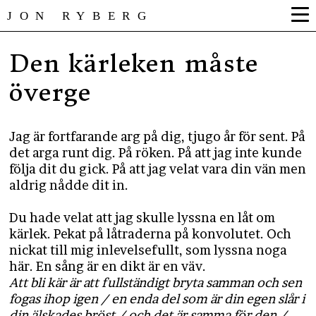
JON RYBERG
Den kärleken måste
överge
Jag är fortfarande arg på dig, tjugo år för sent. På
det arga runt dig. På röken. På att jag inte kunde
följa dit du gick. På att jag velat vara din vän men
aldrig nådde dit in.
Du hade velat att jag skulle lyssna en låt om
kärlek. Pekat på låtraderna på konvolutet. Och
nickat till mig inlevelsefullt, som lyssna noga
här. En sång är en dikt är en väv.
Att bli kär är att fullständigt bryta samman och sen
fogas ihop igen / en enda del som är din egen slår i
din älskades bröst / och det är samma för den /