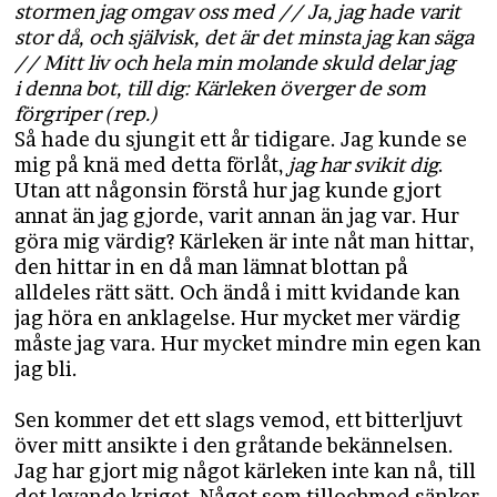
stormen jag omgav oss med // Ja, jag hade varit
stor då, och självisk, det är det minsta jag kan säga
// Mitt liv och hela min molande skuld delar jag
i denna bot, till dig: Kärleken överger de som
förgriper (rep.)
Så hade du sjungit ett år tidigare. Jag kunde se
mig på knä med detta förlåt,
jag har svikit dig
.
Utan att någonsin förstå hur jag kunde gjort
annat än jag gjorde, varit annan än jag var. Hur
göra mig värdig? Kärleken är inte nåt man hittar,
den hittar in en då man lämnat blottan på
alldeles rätt sätt. Och ändå i mitt kvidande kan
jag höra en anklagelse. Hur mycket mer värdig
måste jag vara. Hur mycket mindre min egen kan
jag bli.
Sen kommer det ett slags vemod, ett bitterljuvt
över mitt ansikte i den gråtande bekännelsen.
Jag har gjort mig något kärleken inte kan nå, till
det levande kriget. Något som tillochmed sänker