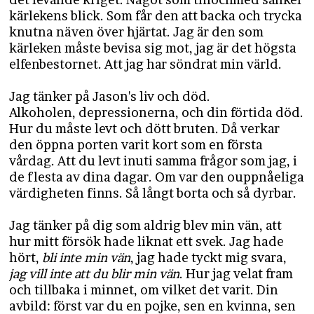
kärlekens blick. Som får den att backa och trycka
knutna näven över hjärtat. Jag är den som
kärleken måste bevisa sig mot, jag är det högsta
elfenbestornet. Att jag har söndrat min värld.
Jag tänker på Jason's liv och död.
Alkoholen, depressionerna, och din förtida död.
Hur du måste levt och dött bruten. Då verkar
den öppna porten varit kort som en första
vårdag. Att du levt inuti samma frågor som jag, i
de flesta av dina dagar. Om var den ouppnåeliga
värdigheten finns. Så långt borta och så dyrbar.
Jag tänker på dig som aldrig blev min vän, att
hur mitt försök hade liknat ett svek. Jag hade
hört,
bli inte min vän
, jag hade tyckt mig svara,
jag vill inte att du blir min vän
. Hur jag velat fram
och tillbaka i minnet, om vilket det varit. Din
avbild: först var du en pojke, sen en kvinna, sen