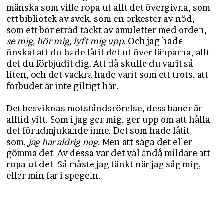
mänska som ville ropa ut allt det övergivna, som
ett bibliotek av svek, som en orkester av nöd,
som ett böneträd täckt av amuletter med orden,
se mig, hör mig, lyft mig upp
. Och jag hade
önskat att du hade låtit det ut över läpparna, allt
det du förbjudit dig. Att då skulle du varit så
liten, och det vackra hade varit som ett trots, att
förbudet är inte giltigt här.
Det besviknas motståndsrörelse, dess banér är
alltid vitt. Som i jag ger mig, ger upp om att hålla
det förudmjukande inne. Det som hade låtit
som,
jag har aldrig nog
. Men att säga det eller
gömma det. Av dessa var det väl ändå mildare att
ropa ut det. Så måste jag tänkt när jag såg mig,
eller min far i spegeln.