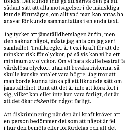
tolkas. Det kunde inte gå att skriva den på ett
sådant sätt att alla motsägelser i de mänskliga
kunde förutsägas, om allt vad man kan antas ha
ansvar för kunde sammanfattas i en enda text.
Jag tycker att jämställdhetslagen är fin, men
den saknar något, måste jag anta om jag ser i
samhället. Trafikregler är t ex i kraft för att de
minskar risk för olyckor, på så vis kan vi ha ett
minimum av olyckor. Om vi bara skulle bestraffa
vårdslösa olyckor, utan att bevaka riskerna, så
skulle kanske antalet vara högre. Jag tror att
man borde kunna tänka på ett liknande sätt om
jämställdhet. Runt att det är inte att köra fort i
sig, vilket kan eller inte kan vara farligt, det är
att det ökar
risken
för något farligt.
Att diskriminering när den är i kraft kräver att
en person bedömmer det som att något är fel
i hur den bemöts eller förfördelas och att det