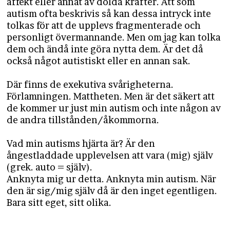
affekt eller annat av dolda krafter. Att som
autism ofta beskrivis så kan dessa intryck inte
tolkas för att de upplevs fragmenterade och
personligt övermannande. Men om jag kan tolka
dem och ändå inte göra nytta dem. Är det då
också något autistiskt eller en annan sak.
Där finns de exekutiva svårigheterna.
Förlamningen. Mattheten. Men är det säkert att
de kommer ur just min autism och inte någon av
de andra tillstånden/åkommorna.
Vad min autisms hjärta är? Är den
ångestladdade upplevelsen att vara (mig) själv
(grek. auto = själv).
Anknyta mig ur detta. Anknyta min autism. När
den är sig/mig själv då är den inget egentligen.
Bara sitt eget, sitt olika.