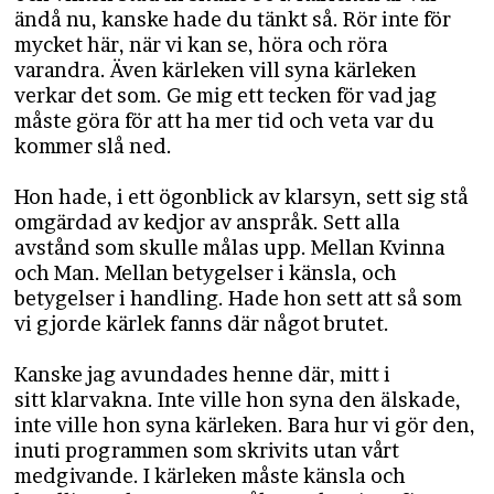
ändå nu, kanske hade du tänkt så. Rör inte för
mycket här, när vi kan se, höra och röra
varandra. Även kärleken vill syna kärleken
verkar det som. Ge mig ett tecken för vad jag
måste göra för att ha mer tid och veta var du
kommer slå ned.
Hon hade, i ett ögonblick av klarsyn, sett sig stå
omgärdad av kedjor av anspråk. Sett alla
avstånd som skulle målas upp. Mellan Kvinna
och Man. Mellan betygelser i känsla, och
betygelser i handling. Hade hon sett att så som
vi gjorde kärlek fanns där något brutet.
Kanske jag avundades henne där, mitt i
sitt klarvakna. Inte ville hon syna den älskade,
inte ville hon syna kärleken. Bara hur vi gör den,
inuti programmen som skrivits utan vårt
medgivande. I kärleken måste känsla och