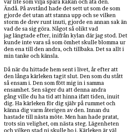
var lite som vilja spara kakan och äta den.
Ändå. På avstånd hade det sett ut som de som
gjorde det utan att stanna upp och se vilken
storm de drev runt inuti, gjorde en annan sak än
vad de sa sig göra. Något så olikt vad
jag längtade efter, inifrån kylan där jag stod. Det
kunde inte vara så som ömhet skulle blomma ur
den ena till den andra, och tillbaka. Det sa allt i
min tanke och känsla.
Då när du hittade hem sent i livet, år efter att
den långa kärleken tagit slut. Den som du stått
så ensam i. Den som fött mig in i samma
ensamhet. Sen säger du att denna andra
gång ville du ha tid att hinna ifatt tiden, inuit
dig. Ha kärleken för dig själv på rummet och
känna dig varm återigen av den. Innan du
hastade till nästa möte. Men han hade pratat,
trots sin velighet, om nästa steg. Lägenheten
och vilken stad ni skulle bo i. Kärleken är väl