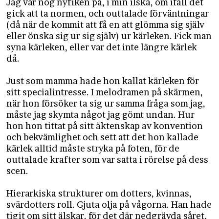
Jag var nog nyfiken på, i min ilska, om ifall det
gick att ta normen, och outtalade förväntningar
(då när de kommit att få en att glömma sig själv
eller önska sig ur sig själv) ur kärleken. Fick man
syna kärleken, eller var det inte längre kärlek
då.
Just som mamma hade hon kallat kärleken för
sitt specialintresse. I melodramen på skärmen,
när hon försöker ta sig ur samma fråga som jag,
måste jag skymta något jag gömt undan. Hur
hon hon tittat på sitt äktenskap av konvention
och bekvämlighet och sett att det hon kallade
kärlek alltid måste stryka på foten, för de
outtalade krafter som var satta i rörelse på dess
scen.
Hierarkiska strukturer om dotters, kvinnas,
svärdotters roll. Gjuta olja på vågorna. Han hade
tigit om sitt älskar, för det där nedgrävda såret.