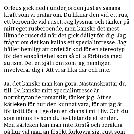
Orfeus gick ned i underjorden just av samma
kraft som vi pratar om. Du liknar den vid ett rus,
ett beroende vid ruset. Jag lyssnar och tänker på
mitt eget rusberoende, men kanske det mest
liknade ruset då när det gick dåligt för dig. Jag
frågar om det kan kallas ett specialintresse. Jag
håller hemligt att ordet är kod för en stereotyp
för den enspårighet som så ofta förbinds med
autism. Det en själironi som jag hemligen
involverar dig i. Att vi är lika där och inte.
Ja, det kanske man kan göra. Nästanskrattar du
till. Då kanske mitt specialintresse är
normbrytande romantik, tänker jag. Att se
kärleken för hur den kunnat vara, för att jag är
för trött för att ge den en chans i mitt liv. Och du
som minns liv som du levt letande efter den.
Men kärleken kan man inte förstå och beräkna
på hur väl man än fösökt förkovra sig. Just som