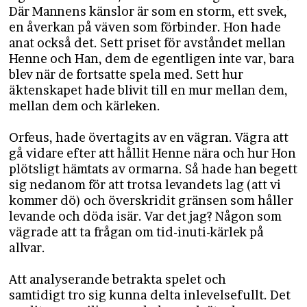
Där Mannens känslor är som en storm, ett svek,
en åverkan på väven som förbinder. Hon hade
anat också det. Sett priset för avståndet mellan
Henne och Han, dem de egentligen inte var, bara
blev när de fortsatte spela med. Sett hur
äktenskapet hade blivit till en mur mellan dem,
mellan dem och kärleken.
Orfeus, hade övertagits av en vägran. Vägra att
gå vidare efter att hållit Henne nära och hur Hon
plötsligt hämtats av ormarna. Så hade han begett
sig nedanom för att trotsa levandets lag (att vi
kommer dö) och överskridit gränsen som håller
levande och döda isär. Var det jag? Någon som
vägrade att ta frågan om tid-inuti-kärlek på
allvar.
Att analyserande betrakta spelet och
samtidigt tro sig kunna delta inlevelsefullt. Det