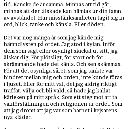
tid. Kanske de är samma. Minnas att tid går,
minnas att den älskade kan hämtas ur din famn
av avståndet. Hur misstänksamheten tagit sig in
ord, blick, tanke och känsla. Eller döden.
Det var nog många år som jag kände mig
hämndlysten på ordet. Jag stod i kylan, inför
dem som sagt eller osynligt skickat ut sitt, jag
älskar dig. För plötsligt, för stort och för
skrämmande hade det känts. Och sen skämmas.
För att det osynliga såret, som jag tänkte var
hindret mellan mig och orden, inte kunde föras
i ljuset. Eller för mitt val, det jag aldrig riktigt
träffat. Välja och bli vald, så hade jag kallat
kärleken på mitt språk. Som ett steg mot att ta
vanförställningen och religionen ur ordet. Som
att jag drömt att jag var som barnet i kejsarens
nya kläder.