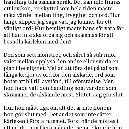
handling tala samma språk. Det kan inte finnas
ett lexikon, en skyttel som hela tiden måste
mäta värdet mellan ting, trygghet och ord. Hur
länge slipper jag säga vad jag känner för ett
vänligt ord? Hur hemligt måste hans sår vara för
att han inte ska oroa sig och skämmas för att
besudla kärleken med den?
Den som sett mönstret, och såret så står inför
valet mellan upplysa den andre eller smida en
plan i hemlighet. Mellan att föra det på tal som
långa kedjor av ord för den älskade, ord som
hotar att bli till avstånd, till oförståelse. Men
hon hade valt den handling som var den som
skrämmer de älskande mest. Slutet. Jag gör slut.
Hur hon måst tiga om att det är inte honom
hon gör slut med. Det är det som inte sätter
kärleken i första rummet. Först när de möttes i
ett mörkt rum flera månader senare kunde hon