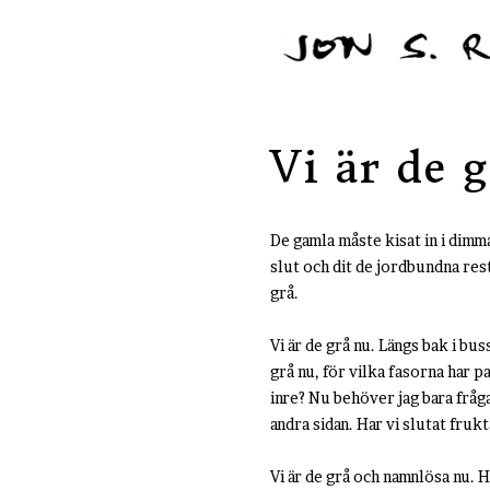
Vi är de 
De gamla måste kisat in i dim
slut och dit de jordbundna res
grå.
Vi är de grå nu. Längs bak i bu
grå nu, för vilka fasorna har p
inre? Nu behöver jag bara fråga
andra sidan. Har vi slutat frukt
Vi är de grå och namnlösa nu. H