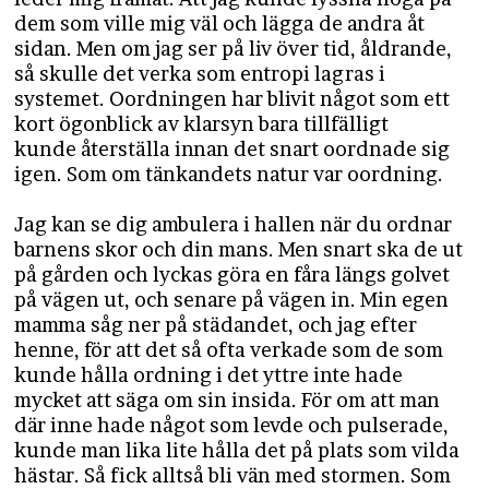
dem som ville mig väl och lägga de andra åt
sidan. Men om jag ser på liv över tid, åldrande,
så skulle det verka som entropi lagras i
systemet. Oordningen har blivit något som ett
kort ögonblick av klarsyn bara tillfälligt
kunde återställa innan det snart oordnade sig
igen. Som om tänkandets natur var oordning.
Jag kan se dig ambulera i hallen när du ordnar
barnens skor och din mans. Men snart ska de ut
på gården och lyckas göra en fåra längs golvet
på vägen ut, och senare på vägen in. Min egen
mamma såg ner på städandet, och jag efter
henne, för att det så ofta verkade som de som
kunde hålla ordning i det yttre inte hade
mycket att säga om sin insida. För om att man
där inne hade något som levde och pulserade,
kunde man lika lite hålla det på plats som vilda
hästar. Så fick alltså bli vän med stormen. Som