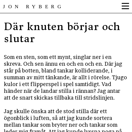
JON RYBERG
Där knuten börjar och
slutar
Som en sten, som ett mynt, singlar ner i en
skreva. Och sen ännu en och en och en. Där jag
står på botten, bland tankar kolliderande, i
summan av mitt tänkande, är allt i rörelse. Tjugo
kulor i ett flipperspel i spel samtidigt. Vad
händer när de landar stilla i rännan? Jag antar
att de snart skickas tillbaka till stridslinjen.
Jag skulle önska att de stod stilla där ett
ögonblick i luften, så att jag kunde sortera
mellan tankar som bryter ner och tankar som
leder mig framåt. Att jag kunde lyssna noga på