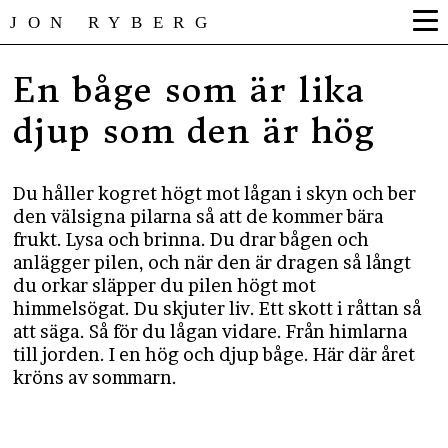
JON RYBERG
En båge som är lika
djup som den är hög
Du håller kogret högt mot lågan i skyn och ber
den välsigna pilarna så att de kommer bära
frukt. Lysa och brinna. Du drar bågen och
anlägger pilen, och när den är dragen så långt
du orkar släpper du pilen högt mot
himmelsögat. Du skjuter liv. Ett skott i råttan så
att säga. Så för du lågan vidare. Från himlarna
till jorden. I en hög och djup båge. Här där året
kröns av sommarn.