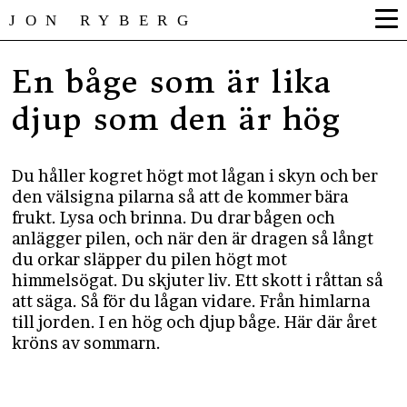
JON RYBERG
En båge som är lika
djup som den är hög
Du håller kogret högt mot lågan i skyn och ber
den välsigna pilarna så att de kommer bära
frukt. Lysa och brinna. Du drar bågen och
anlägger pilen, och när den är dragen så långt
du orkar släpper du pilen högt mot
himmelsögat. Du skjuter liv. Ett skott i råttan så
att säga. Så för du lågan vidare. Från himlarna
till jorden. I en hög och djup båge. Här där året
kröns av sommarn.