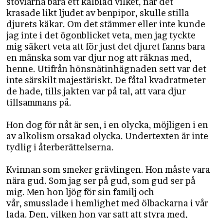
stövlarna bära ett kålblad vilket, när det
krasade likt ljudet av benpipor, skulle stilla
djurets käkar. Om det stämmer eller inte kunde
jag inte i det ögonblicket veta, men jag tyckte
mig säkert veta att för just det djuret fanns bara
en mänska som var djur nog att räknas med,
henne. Utifrån hönsnätinhägnaden sett var det
inte särskilt majestäriskt. De fåtal kvadratmeter
de hade, tills jakten var på tal, att vara djur
tillsammans på.
Hon dog för nåt är sen, i en olycka, möjligen i en
av alkolism orsakad olycka. Undertexten är inte
tydlig i återberättelserna.
Kvinnan som smeker grävlingen. Hon måste vara
nära gud. Som jag ser på gud, som gud ser på
mig. Men hon ljög för sin familj och
vår, smusslade i hemlighet med ölbackarna i vår
lada. Den, vilken hon var satt att styra med,