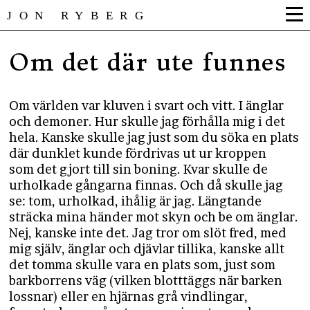
JON RYBERG
Om det där ute funnes
Om världen var kluven i svart och vitt. I änglar
och demoner. Hur skulle jag förhålla mig i det
hela. Kanske skulle jag just som du söka en plats
där dunklet kunde fördrivas ut ur kroppen
som det gjort till sin boning. Kvar skulle de
urholkade gångarna finnas. Och då skulle jag
se: tom, urholkad, ihålig är jag. Längtande
sträcka mina händer mot skyn och be om änglar.
Nej, kanske inte det. Jag tror om slöt fred, med
mig själv, änglar och djävlar tillika, kanske allt
det tomma skulle vara en plats som, just som
barkborrens väg (vilken blotttäggs när barken
lossnar) eller en hjärnas grå vindlingar,