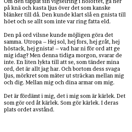
Om den tappat sin vigselring i höloftet, gå ner
på knä och kasta ljus över det som kanske
blänker till då. Den kunde klart slå en gnista till
höet och se allt som inte var ring fatta eld.
Den på ord vilsne kunde möjligen göra det
samma. Utropa – Hej sol, hej fors, hej gråt, hej
höstack, hej gnista! – vad har ni för ord att ge
mig idag? Men denna tidiga morgon, svarar de
inte. En liten lykta till att se, som tänder mina
ord, det är allt jag har. Och bortom dess svaga
ljus, mörkret som mäter ut sträckan mellan mig
och dig. Mellan mig och dina armar om mig.
Det är fördämt i mig, det i mig som är kärlek. Det
som gör ord åt kärlek. Som gör kärlek. I deras
plats ordet avstånd.