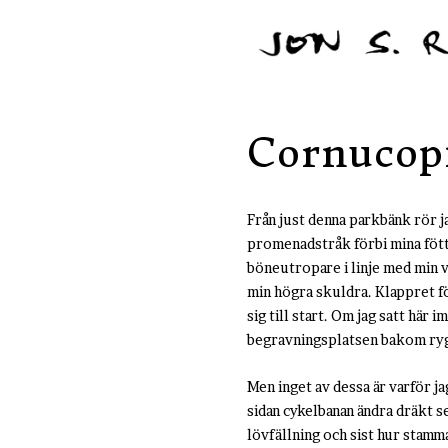
Cornucop
Från just denna parkbänk rör 
promenadstråk förbi mina fött
böneutropare i linje med min v
min högra skuldra. Klappret f
sig till start. Om jag satt här
begravningsplatsen bakom ryg
Men inget av dessa är varför j
sidan cykelbanan ändra dräkt se
lövfällning och sist hur stamma