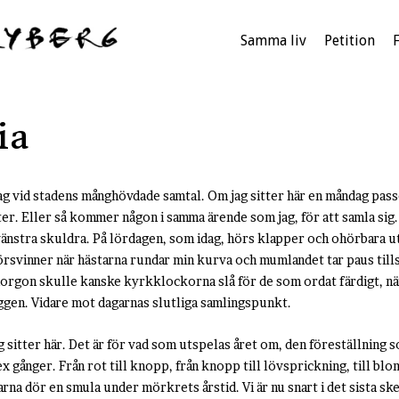
Samma liv
Petition
ia
jag vid stadens månghövdade samtal. Om jag sitter här en måndag pas
er. Eller så kommer någon i samma ärende som jag, för att samla si
änstra skuldra. På lördagen, som idag, hörs klapper och ohörbara ut
örsvinner när hästarna rundar min kurva och mumlandet tar paus til
 imorgon skulle kanske kyrkklockorna slå för de som ordat färdigt, när 
gen. Vidare mot dagarnas slutliga samlingspunkt.
ag sitter här. Det är för vad som utspelas året om, den föreställning
x gånger. Från rot till knopp, från knopp till lövsprickning, till blo
rna dör en smula under mörkrets årstid. Vi är nu snart i det sista sk