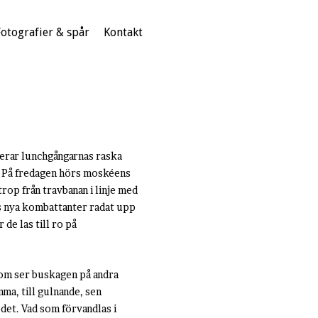
Fotografier & spår
Kontakt
serar lunchgångarnas raska
g. På fredagen hörs moskéens
rop från travbanan i linje med
ls nya kombattanter radat upp
de las till ro på
 som ser buskagen på andra
mma, till gulnande, sen
edet. Vad som förvandlas i