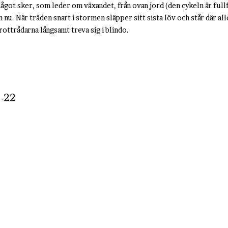
ågot sker, som leder om växandet, från ovan jord (den cykeln är fullf
 nu. När träden snart i stormen släpper sitt sista löv och står där all
ottrådarna långsamt treva sig i blindo.
-22