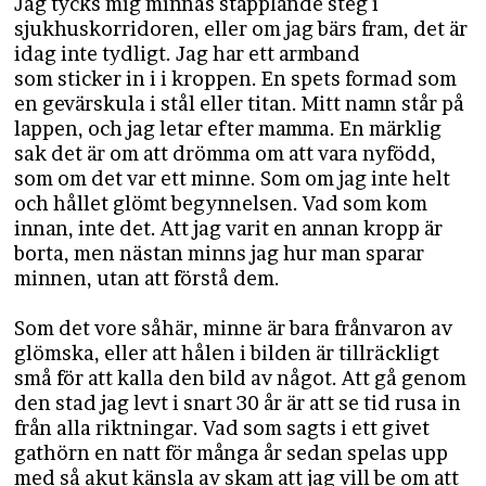
Jag tycks mig minnas stapplande steg i
sjukhuskorridoren, eller om jag bärs fram, det är
idag inte tydligt. Jag har ett armband
som sticker in i i kroppen. En spets formad som
en gevärskula i stål eller titan. Mitt namn står på
lappen, och jag letar efter mamma. En märklig
sak det är om att drömma om att vara nyfödd,
som om det var ett minne. Som om jag inte helt
och hållet glömt begynnelsen. Vad som kom
innan, inte det. Att jag varit en annan kropp är
borta, men nästan minns jag hur man sparar
minnen, utan att förstå dem.
Som det vore såhär, minne är bara frånvaron av
glömska, eller att hålen i bilden är tillräckligt
små för att kalla den bild av något. Att gå genom
den stad jag levt i snart 30 år är att se tid rusa in
från alla riktningar. Vad som sagts i ett givet
gathörn en natt för många år sedan spelas upp
med så akut känsla av skam att jag vill be om att