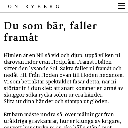
JON RYBERG
Du som bär, faller
framåt
Himlen är en Nil så vid och djup, uppå vilken ni
därovan rider eran flodpråm. Främst i båten
sitter den lysande Sol. Sakta faller ni framåt och
nedåt till. Från floden ovan till floden nedanom.
Vi som betraktar spektaklet fasar detta, när ni
störtar in i dunklet: att snart kommer en armé av
skuggor söka rycka solen ur era händer.
Slita ur dina händer och stampa ut glöden.
Ett barn måste undra så, över målningar från
uråldriga gravkamrar, hur er klunga av krigare,
oavsett hur starka ni är, ska hålla stånd mot