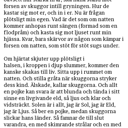
forsen av skuggor intill gryningen. Hur de
kastar sig mot er, och in i er. Nu är frågan
plötsligt min egen. Vad är det som om natten
kommer anhopas runt sängen (formad som en
flodpråm) och kasta sig mot ljuset runt min
hjässa. Kvar, bara skärvor av någon som kämpar i
forsen om natten, som stöt för stöt sugs under.
Om hjärtat skjuter upp plötsligt i
halsen, i kroppen i djup slummer, kommer den
kanske skakas till liv. Sitta upp i rummet om
natten. Och stilla gråta när skuggorna stryker
dess kind. Älskade, kallar skuggorna. Och allt
en pojke kan svara är att blunda och tända i sitt
sinne en livgivande eld, så ljus och klar och
vidsträckt. Solen är i allt, jag är Sol, jag är Eld,
jag är Ljus. Så ber en pojke, medan skuggorna
slickar hans länder. Så famnar de till slut
varandra, en med skimrande strålar och en med