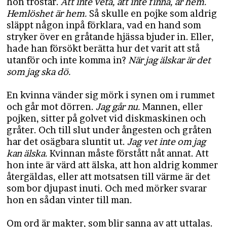
hon tröstar.
Att inte veta, att inte finna, är hem.
Hemlöshet är hem.
Så skulle en pojke som aldrig
släppt någon inpå förklara, vad en hand som
stryker över en gråtande hjässa bjuder in. Eller,
hade han försökt berätta hur det varit att stå
utanför och inte komma in?
När jag älskar är det
som jag ska dö.
En kvinna vänder sig mörk i synen om i rummet
och går mot dörren.
Jag går nu.
Mannen, eller
pojken, sitter på golvet vid diskmaskinen och
gråter. Och till slut under ångesten och gråten
har det osägbara sluntit ut.
Jag vet inte om jag
kan älska.
Kvinnan måste förstått nåt annat. Att
hon inte är värd att älska, att hon aldrig kommer
återgäldas, eller att motsatsen till värme är det
som bor djupast inuti. Och med mörker svarar
hon en sådan vinter till man.
Om ord är makter, som blir sanna av att uttalas.