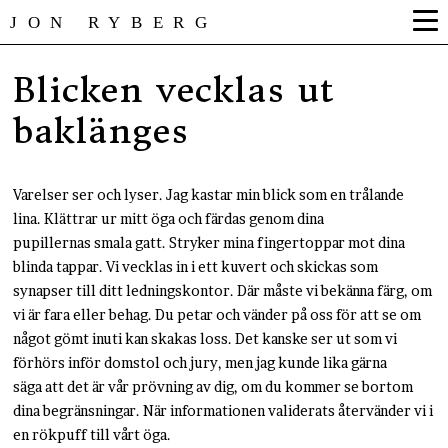
JON RYBERG
Blicken vecklas ut
baklänges
Varelser ser och lyser. Jag kastar min blick som en trålande
lina. Klättrar ur mitt öga och färdas genom dina
pupillernas smala gatt. Stryker mina fingertoppar mot dina
blinda tappar. Vi vecklas in i ett kuvert och skickas som
synapser till ditt ledningskontor. Där måste vi bekänna färg, om
vi är fara eller behag. Du petar och vänder på oss för att se om
något gömt inuti kan skakas loss. Det kanske ser ut som vi
förhörs inför domstol och jury, men jag kunde lika gärna
säga att det är vår prövning av dig, om du kommer se bortom
dina begränsningar. När informationen validerats återvänder vi i
en rökpuff till vårt öga.