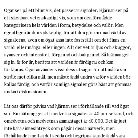
Ögat ser på ett blint vis, det passerar signaler. Hjärnan ser på
ett skenbart vetenskapligt vis, som om den förmådde
kategorisera hela världen i form, betydelse och valör. Men
egentligen är den vidskeplig, för att den gör en enad värld av
signalerna, även om ögat ännu inte fastställt om det finns en
värld, eller många, eller ingen. Allt det vet är ljus och skuggor,
nyanser och intensitet, förgrund och bakgrund. Så hjärnan ger
sig in, år för år, berätta att världen är färdig nu och kan
förklaras. Ögat använder visst dess utsagor för att måtta sin
stråle mot olika mål, men måste ändå undra varför världen bör
kallas färdig, och varför somliga signaler görs bäst att gömmas
undan i diskussionen.
Låt oss därför påvisa vad hjärnan ser i förhållande till vad ögat
ser. En mätning ger att medvetna signaler är 40 per sekund, och
omedvetna och medvetna sammantaget är 40.000. Det är just
inte bara sinnesintryck som pågår i dessa nätverk, men
förhållandet mellan det sedda och begripna kunde ändå vara