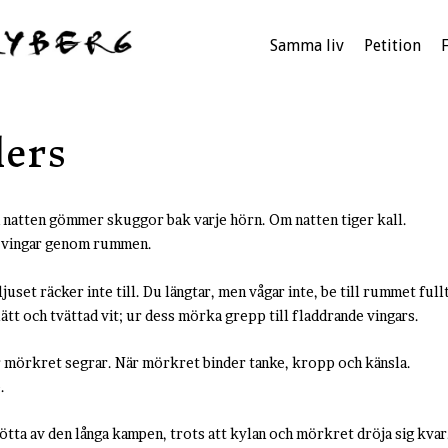
Samma liv
Petition
ders
natten gömmer skuggor bak varje hörn. Om natten tiger kall.
ar vingar genom rummen.
ljuset räcker inte till. Du längtar, men vågar inte, be till rummet ful
 lätt och tvättad vit; ur dess mörka grepp till fladdrande vingars.
är mörkret segrar. När mörkret binder tanke, kropp och känsla.
.
rötta av den långa kampen, trots att kylan och mörkret dröja sig kvar