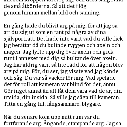
de små åtbörderna. Så att det flög
genom hinnan mellan bild och sanning.
En gång hade du blivit arg på mig, för att jag sa
att du såg ut som en tant på några av dina
självporträtt. Det hade inte varit vad du ville fick
jag berättat då du bultade ryggen och axeln och
magen. Jag lyfte upp dig över axeln och gick
runt i annexet med dig så bultande över axeln.
Jag har aldrig varit så lite rädd för att någon blev
arg på mig. För, du ser, jag visste vad jag kände
och såg. Du var så vacker för mig. Vad spelade
det för roll att kameran var blind för det, ännu.
Gör inget annat än att låt dem vara vad de är, din
utsida, din insida. Så ville jag säga till kameran.
Titta en gång till, långsammare, blygare.
När du senare kom upp mitt rum var du
fortfarande arg. Ångande, stampande arg. Jag sa