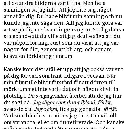
att de andra bilderna varit fina. Men hela
sanningen sa jag inte. Att jag inte såg något
annat än dig. Du hade blivit min sanning och nu
kunde jag inte säga den. Allt jag kunde göra var
att se på dig med sanningens ögon. Se dig dansa
stampande att du ville att jag skulle säga att du
var någon för mig. Just som du visat att jag var
någon för dig, genom att bli arg, och senare
kräva en förklaring i enrum.
Kanske kom det istället upp att jag också var sur
på dig för vad som hänt tidigare i veckan. När
min filmrulle blivit förstörd för att dörren till
mörkrummet inte varit låst och någon klivit in
plötsligt.
De svaga gnäller
, återberättade jag hur
du sagt då.
Jag säger sånt dumt ibland, förlåt
,
svarade du.
Jag också
, fick jag genmäla,
förlåt
.
Vad som hände sen minns jag inte. Om vi höll
om varandra, eller om du retirerade. Och kanske
skådespelet behövde återupprepa sig, några