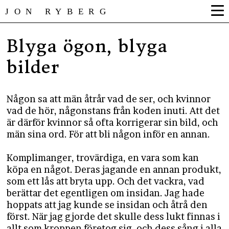
JON RYBERG
Blyga ögon, blyga
bilder
Någon sa att män åtrår vad de ser, och kvinnor
vad de hör, någonstans från koden inuti. Att det
är därför kvinnor så ofta korrigerar sin bild, och
män sina ord. För att bli någon inför en annan.
Komplimanger, trovärdiga, en vara som kan
köpa en något. Deras jagande en annan produkt,
som ett lås att bryta upp. Och det vackra, vad
berättar det egentligen om insidan. Jag hade
hoppats att jag kunde se insidan och åtrå den
först. När jag gjorde det skulle dess lukt finnas i
allt som kroppen företog sig, och dess sång i alla